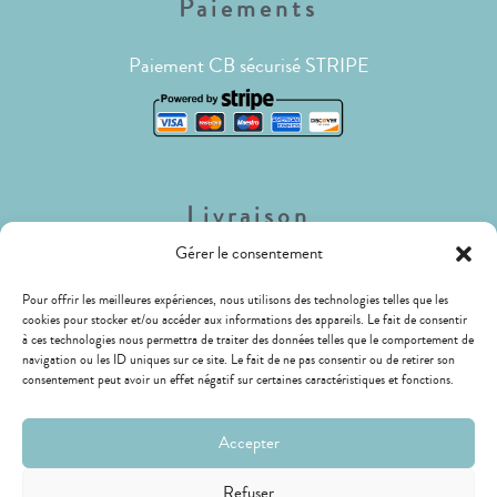
Paiements
Paiement CB sécurisé STRIPE
Livraison
Gérer le consentement
Lettre Suivie (envois de faible poids)
Pour offrir les meilleures expériences, nous utilisons des technologies telles que les
Livraison Mondial Relay (Relais ou Locker)
cookies pour stocker et/ou accéder aux informations des appareils. Le fait de consentir
LIVRAISON GRATUITE !
à ces technologies nous permettra de traiter des données telles que le comportement de
navigation ou les ID uniques sur ce site. Le fait de ne pas consentir ou de retirer son
consentement peut avoir un effet négatif sur certaines caractéristiques et fonctions.
Accepter
Refuser