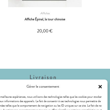
Affiches
Affiche Épinal, la tour chinoise
20,00
€
Livraison
Gérer le consentement
Lettre Suivie (envois de faible poids)
Livraison Mondial Relay (Relais ou Locker)
 meilleures expériences, nous utilisons des technologies telles que les cookies pour stocker
aux informations des appareils. Le fait de consentir à ces technologies nous permettra de
LIVRAISON GRATUITE !
nnées telles que le comportement de navigation ou les ID uniques sur ce site. Le fait de ne