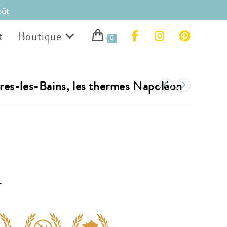
oût
t
Boutique
0
res-les-Bains, les thermes Napoléon
E