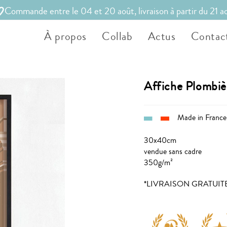
Commande entre le 04 et 20 août, livraison à partir du 21 a
À propos
Collab
Actus
Contac
Affiche Plombiè
Made in France
30x40cm
vendue sans cadre
350g/m²
*LIVRAISON GRATUIT