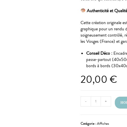
Authenticité et Qualit
Cette création originale es
graphique pour un rendu de
soigneusement contrôlé, r
les Vosges (France) et gar
Conseil Déco :
Encadrez
passe-partout (40x50cm
bords à bords (30x40
20,00
€
-
+
HOP
Catégorie :
Affiches