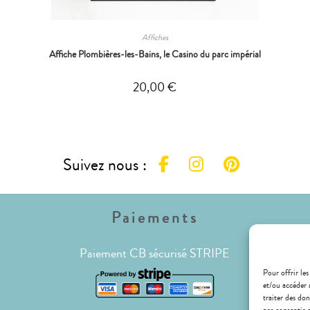
Affiches
Affiche Plombières-les-Bains, le Casino du parc impérial
20,00
€
Suivez nous :
Paiements
Paiement CB sécurisé STRIPE
Pour offrir les
et/ou accéder 
traiter des do