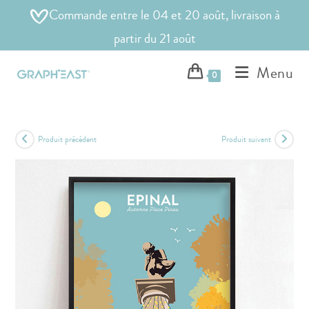
Commande entre le 04 et 20 août, livraison à
partir du 21 août
Menu
0
Produit précédent
Produit suivant