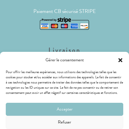
Paiement CB sécurisé STRIPE
Livraison
Gérer le consentement
Lettre Suivie (envois de faible poids)
Pour offrir les meilleures expériences, nous utilisons des technologies telles que les
Livraison Mondial Relay (Relais ou Locker)
cookies pour stocker et/ou accéder aux informations des appareils. Le fait de consentir
LIVRAISON GRATUITE !
à ces technologies nous permettra de traiter des données telles que le comportement de
navigation ou les ID uniques sur ce site. Le fait de ne pas consentir ou de retirer son
consentement peut avoir un effet négatif sur certaines caractéristiques et fonctions.
Accepter
Refuser