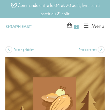
Commande entre le 04 et 20 août, livraison à
partir du 21 août
Menu
0
Produit précédent
Produit suivant