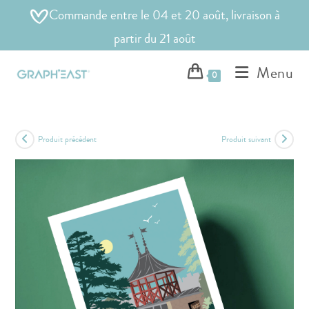
Commande entre le 04 et 20 août, livraison à
partir du 21 août
Menu
0
Produit précédent
Produit suivant