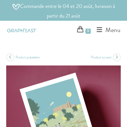
Commande entre le 04 et 20 août, livraison à
partir du 21 août
Menu
0
Produit précédent
Produit suivant