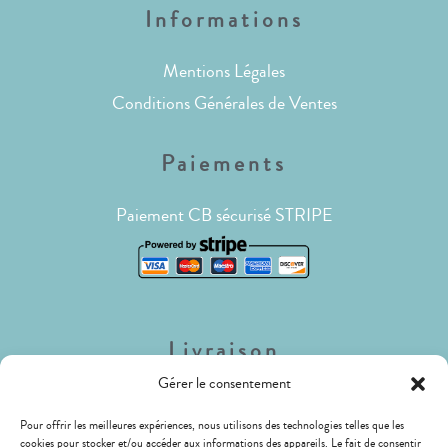
Informations
Mentions Légales
Conditions Générales de Ventes
Paiements
Paiement CB sécurisé STRIPE
Livraison
Gérer le consentement
Lettre Suivie (envois de faible poids)
Pour offrir les meilleures expériences, nous utilisons des technologies telles que les
Livraison Mondial Relay (Relais ou Locker)
cookies pour stocker et/ou accéder aux informations des appareils. Le fait de consentir