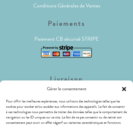
Conditions Générales de Ventes
Paiements
Paiement CB sécurisé STRIPE
Livraison
Gérer le consentement
Lettre Suivie (envois de faible poids)
Pour offrir les meilleures expériences, nous utilisons des technologies telles que les
Livraison Mondial Relay (Relais ou Locker)
cookies pour stocker et/ou accéder aux informations des appareils. Le fait de consentir
à ces technologies nous permettra de traiter des données telles que le comportement de
LIVRAISON GRATUITE !
navigation ou les ID uniques sur ce site. Le fait de ne pas consentir ou de retirer son
consentement peut avoir un effet négatif sur certaines caractéristiques et fonctions.