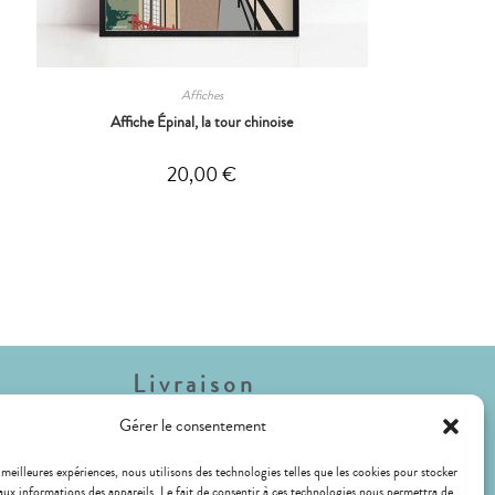
Affiches
Affiche Épinal, la tour chinoise
20,00
€
Livraison
Gérer le consentement
Lettre Suivie (envois de faible poids)
Livraison Mondial Relay (Relais ou Locker)
 meilleures expériences, nous utilisons des technologies telles que les cookies pour stocker
aux informations des appareils. Le fait de consentir à ces technologies nous permettra de