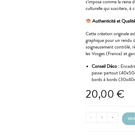
s’impose comme la reine d
culturelle qui suscitera, à 
Authenticité et Qualit
Cette création originale es
graphique pour un rendu de
soigneusement contrôlé, r
les Vosges (France) et gar
Conseil Déco :
Encadrez
passe-partout (40x50cm
bords à bords (30x40
20,00
€
-
+
HOP