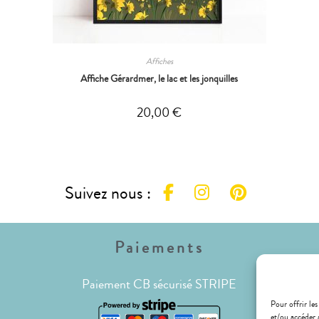
Affiches
Affiche Gérardmer, le lac et les jonquilles
20,00
€
Suivez nous :
Paiements
Paiement CB sécurisé STRIPE
Pour offrir les
et/ou accéder 