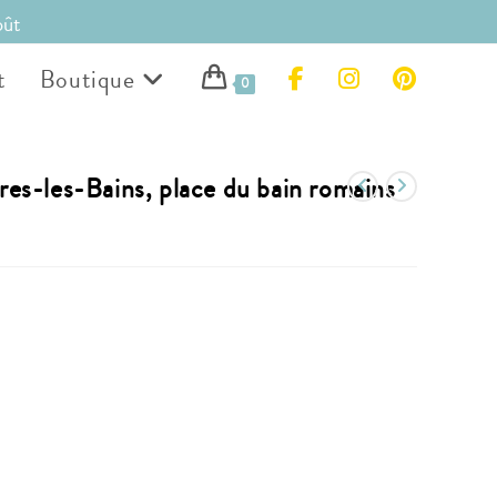
oût
t
Boutique
0
es-les-Bains, place du bain romains