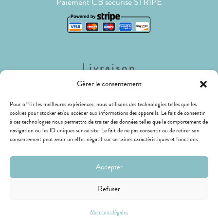
Paiement CB sécurisé STRIPE
Livraison
Gérer le consentement
Lettre Suivie (envois de faible poids)
Pour offrir les meilleures expériences, nous utilisons des technologies telles que les
Livraison Mondial Relay (Relais ou Locker)
cookies pour stocker et/ou accéder aux informations des appareils. Le fait de consentir
LIVRAISON GRATUITE !
à ces technologies nous permettra de traiter des données telles que le comportement de
navigation ou les ID uniques sur ce site. Le fait de ne pas consentir ou de retirer son
consentement peut avoir un effet négatif sur certaines caractéristiques et fonctions.
Accepter
Refuser
Mentions légales
© GRAPHEAST - <DM> - 2026