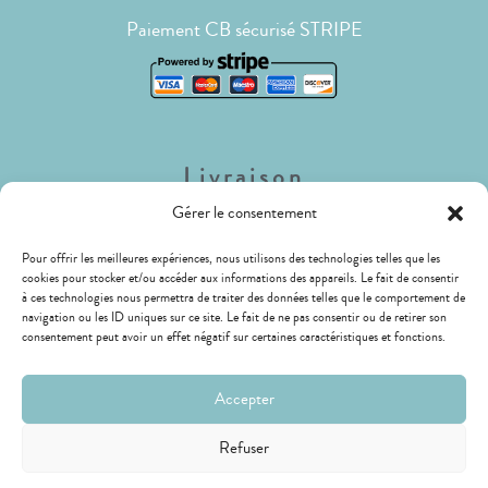
Paiement CB sécurisé STRIPE
Livraison
Gérer le consentement
Lettre Suivie (envois de faible poids)
Pour offrir les meilleures expériences, nous utilisons des technologies telles que les
Livraison Mondial Relay (Relais ou Locker)
cookies pour stocker et/ou accéder aux informations des appareils. Le fait de consentir
à ces technologies nous permettra de traiter des données telles que le comportement de
LIVRAISON GRATUITE !
navigation ou les ID uniques sur ce site. Le fait de ne pas consentir ou de retirer son
consentement peut avoir un effet négatif sur certaines caractéristiques et fonctions.
Accepter
Refuser